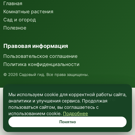
Главная
Комнатные растения
Сад и огород
Полезное
Правовая информация
Пользовательское соглашение
Политика конфиденциальности
©
2026
Садовый гид. Все права защищены.
Мы используем куки и Яндекс Метрику для
Мы используем cookie для корректной работы сайта,
анализа посещаемости и улучшения работы
аналитики и улучшения сервиса. Продолжая
сайта. Подробнее —
в политике
пользоваться сайтом, вы соглашаетесь с
конфиденциальности
.
использованием cookie.
Подробнее
Понятно
Понятно