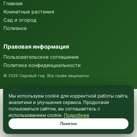
Главная
Комнатные растения
Сад и огород
Полезное
Правовая информация
Пользовательское соглашение
Политика конфиденциальности
©
2026
Садовый гид. Все права защищены.
Мы используем куки и Яндекс Метрику для
Мы используем cookie для корректной работы сайта,
анализа посещаемости и улучшения работы
аналитики и улучшения сервиса. Продолжая
сайта. Подробнее —
в политике
пользоваться сайтом, вы соглашаетесь с
конфиденциальности
.
использованием cookie.
Подробнее
Понятно
Понятно