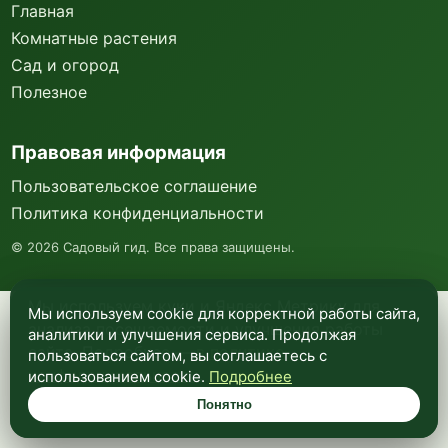
Главная
Комнатные растения
Сад и огород
Полезное
Правовая информация
Пользовательское соглашение
Политика конфиденциальности
©
2026
Садовый гид. Все права защищены.
Мы используем куки и Яндекс Метрику для
Мы используем cookie для корректной работы сайта,
анализа посещаемости и улучшения работы
аналитики и улучшения сервиса. Продолжая
сайта. Подробнее —
в политике
пользоваться сайтом, вы соглашаетесь с
конфиденциальности
.
использованием cookie.
Подробнее
Понятно
Понятно