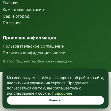
Главная
Комнатные растения
Сад и огород
Полезное
Правовая информация
Пользовательское соглашение
Политика конфиденциальности
©
2026
Садовый гид. Все права защищены.
Мы используем куки и Яндекс Метрику для
Мы используем cookie для корректной работы сайта,
анализа посещаемости и улучшения работы
аналитики и улучшения сервиса. Продолжая
сайта. Подробнее —
в политике
пользоваться сайтом, вы соглашаетесь с
конфиденциальности
.
использованием cookie.
Подробнее
Понятно
Понятно