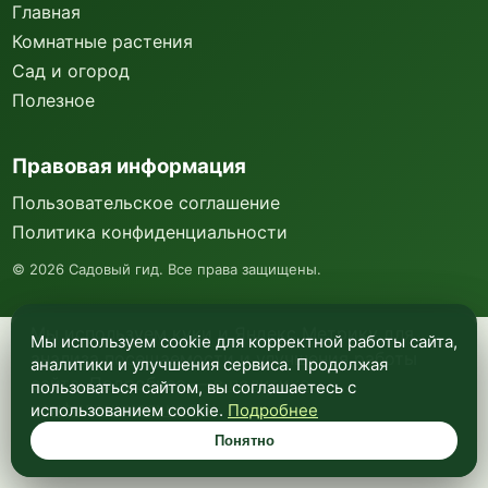
Главная
Комнатные растения
Сад и огород
Полезное
Правовая информация
Пользовательское соглашение
Политика конфиденциальности
©
2026
Садовый гид. Все права защищены.
Мы используем куки и Яндекс Метрику для
Мы используем cookie для корректной работы сайта,
анализа посещаемости и улучшения работы
аналитики и улучшения сервиса. Продолжая
сайта. Подробнее —
в политике
пользоваться сайтом, вы соглашаетесь с
конфиденциальности
.
использованием cookie.
Подробнее
Понятно
Понятно