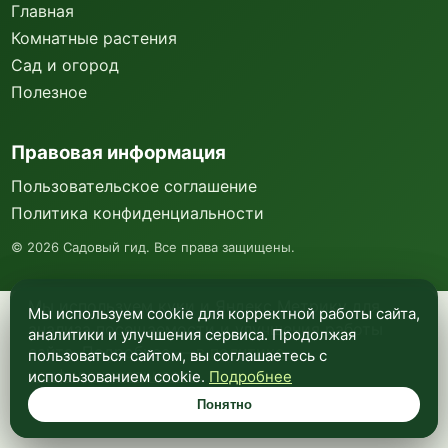
Главная
Комнатные растения
Сад и огород
Полезное
Правовая информация
Пользовательское соглашение
Политика конфиденциальности
©
2026
Садовый гид. Все права защищены.
Мы используем куки и Яндекс Метрику для
Мы используем cookie для корректной работы сайта,
анализа посещаемости и улучшения работы
аналитики и улучшения сервиса. Продолжая
сайта. Подробнее —
в политике
пользоваться сайтом, вы соглашаетесь с
конфиденциальности
.
использованием cookie.
Подробнее
Понятно
Понятно