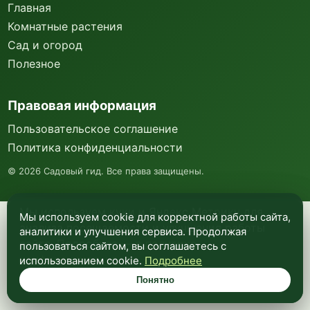
Главная
Комнатные растения
Сад и огород
Полезное
Правовая информация
Пользовательское соглашение
Политика конфиденциальности
©
2026
Садовый гид. Все права защищены.
Мы используем куки и Яндекс Метрику для
Мы используем cookie для корректной работы сайта,
анализа посещаемости и улучшения работы
аналитики и улучшения сервиса. Продолжая
сайта. Подробнее —
в политике
пользоваться сайтом, вы соглашаетесь с
конфиденциальности
.
использованием cookie.
Подробнее
Понятно
Понятно