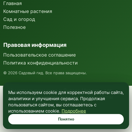
Главная
Комнатные растения
Сад и огород
Полезное
Правовая информация
Пользовательское соглашение
Политика конфиденциальности
©
2026
Садовый гид. Все права защищены.
Мы используем куки и Яндекс Метрику для
Мы используем cookie для корректной работы сайта,
анализа посещаемости и улучшения работы
аналитики и улучшения сервиса. Продолжая
сайта. Подробнее —
в политике
пользоваться сайтом, вы соглашаетесь с
конфиденциальности
.
использованием cookie.
Подробнее
Понятно
Понятно