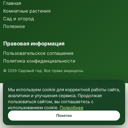
Главная
Комнатные растения
Сад и огород
Полезное
Правовая информация
Пользовательское соглашение
Политика конфиденциальности
©
2026
Садовый гид. Все права защищены.
Мы используем куки и Яндекс Метрику для
Мы используем cookie для корректной работы сайта,
анализа посещаемости и улучшения работы
аналитики и улучшения сервиса. Продолжая
сайта. Подробнее —
в политике
пользоваться сайтом, вы соглашаетесь с
конфиденциальности
.
использованием cookie.
Подробнее
Понятно
Понятно