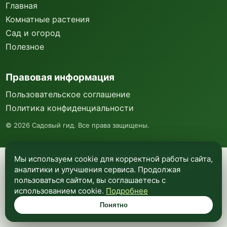
Главная
Комнатные растения
Сад и огород
Полезное
Правовая информация
Пользовательское соглашение
Политика конфиденциальности
©
2026
Садовый гид. Все права защищены.
Мы используем куки и Яндекс Метрику для
Мы используем cookie для корректной работы сайта,
анализа посещаемости и улучшения работы
аналитики и улучшения сервиса. Продолжая
сайта. Подробнее —
в политике
пользоваться сайтом, вы соглашаетесь с
конфиденциальности
.
использованием cookie.
Подробнее
Понятно
Понятно