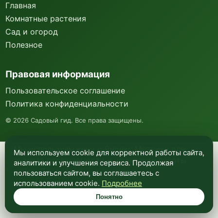
Главная
Комнатные растения
Сад и огород
Полезное
Правовая информация
Пользовательское соглашение
Политика конфиденциальности
©
2026
Садовый гид. Все права защищены.
Мы используем куки и Яндекс Метрику для
Мы используем cookie для корректной работы сайта,
анализа посещаемости и улучшения работы
аналитики и улучшения сервиса. Продолжая
сайта. Подробнее —
в политике
пользоваться сайтом, вы соглашаетесь с
конфиденциальности
.
использованием cookie.
Подробнее
Понятно
Понятно