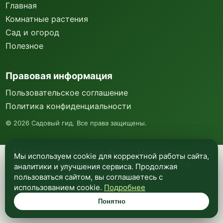
Главная
Комнатные растения
Сад и огород
Полезное
Правовая информация
Пользовательское соглашение
Политика конфиденциальности
©
2026
Садовый гид. Все права защищены.
Мы используем куки и Яндекс Метрику для
Мы используем cookie для корректной работы сайта,
анализа посещаемости и улучшения работы
аналитики и улучшения сервиса. Продолжая
сайта. Подробнее —
в политике
пользоваться сайтом, вы соглашаетесь с
конфиденциальности
.
использованием cookie.
Подробнее
Понятно
Понятно