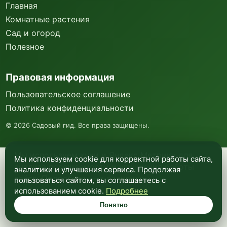
Главная
Комнатные растения
Сад и огород
Полезное
Правовая информация
Пользовательское соглашение
Политика конфиденциальности
©
2026
Садовый гид. Все права защищены.
Мы используем куки и Яндекс Метрику для
Мы используем cookie для корректной работы сайта,
анализа посещаемости и улучшения работы
аналитики и улучшения сервиса. Продолжая
сайта. Подробнее —
в политике
пользоваться сайтом, вы соглашаетесь с
конфиденциальности
.
использованием cookie.
Подробнее
Понятно
Понятно