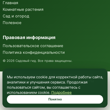
Главная
Комнатные растения
Сад и огород
Полезное
Правовая информация
Пользовательское соглашение
Политика конфиденциальности
©
2026
Садовый гид. Все права защищены.
Мы используем куки и Яндекс Метрику для
Мы используем cookie для корректной работы сайта,
анализа посещаемости и улучшения работы
аналитики и улучшения сервиса. Продолжая
сайта. Подробнее —
в политике
пользоваться сайтом, вы соглашаетесь с
конфиденциальности
.
использованием cookie.
Подробнее
Понятно
Понятно