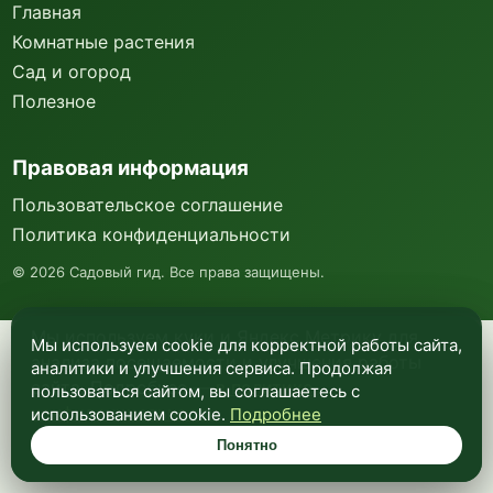
Главная
Комнатные растения
Сад и огород
Полезное
Правовая информация
Пользовательское соглашение
Политика конфиденциальности
©
2026
Садовый гид. Все права защищены.
Мы используем куки и Яндекс Метрику для
Мы используем cookie для корректной работы сайта,
анализа посещаемости и улучшения работы
аналитики и улучшения сервиса. Продолжая
сайта. Подробнее —
в политике
пользоваться сайтом, вы соглашаетесь с
конфиденциальности
.
использованием cookie.
Подробнее
Понятно
Понятно