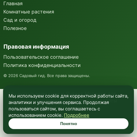
Главная
Комнатные растения
Сад и огород
Полезное
Правовая информация
Пользовательское соглашение
Политика конфиденциальности
©
2026
Садовый гид. Все права защищены.
Мы используем куки и Яндекс Метрику для
Мы используем cookie для корректной работы сайта,
анализа посещаемости и улучшения работы
аналитики и улучшения сервиса. Продолжая
сайта. Подробнее —
в политике
пользоваться сайтом, вы соглашаетесь с
конфиденциальности
.
использованием cookie.
Подробнее
Понятно
Понятно