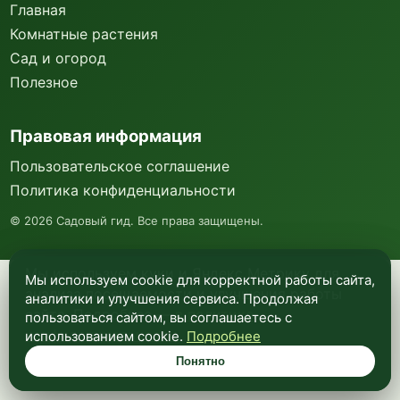
Главная
Комнатные растения
Сад и огород
Полезное
Правовая информация
Пользовательское соглашение
Политика конфиденциальности
©
2026
Садовый гид. Все права защищены.
Мы используем куки и Яндекс Метрику для
Мы используем cookie для корректной работы сайта,
анализа посещаемости и улучшения работы
аналитики и улучшения сервиса. Продолжая
сайта. Подробнее —
в политике
пользоваться сайтом, вы соглашаетесь с
конфиденциальности
.
использованием cookie.
Подробнее
Понятно
Понятно