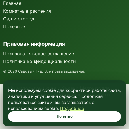
Главная
Комнатные растения
Сад и огород
Полезное
Правовая информация
Пользовательское соглашение
Политика конфиденциальности
©
2026
Садовый гид. Все права защищены.
Мы используем куки и Яндекс Метрику для
Мы используем cookie для корректной работы сайта,
анализа посещаемости и улучшения работы
аналитики и улучшения сервиса. Продолжая
сайта. Подробнее —
в политике
пользоваться сайтом, вы соглашаетесь с
конфиденциальности
.
использованием cookie.
Подробнее
Понятно
Понятно