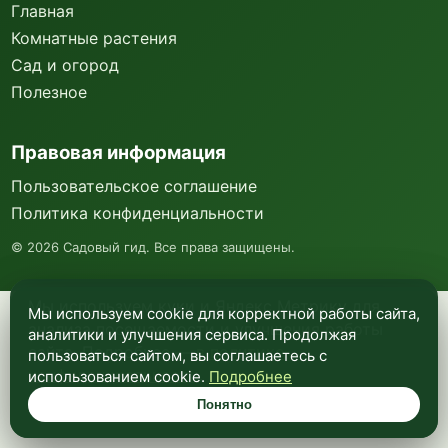
Главная
Комнатные растения
Сад и огород
Полезное
Правовая информация
Пользовательское соглашение
Политика конфиденциальности
©
2026
Садовый гид. Все права защищены.
Мы используем куки и Яндекс Метрику для
Мы используем cookie для корректной работы сайта,
анализа посещаемости и улучшения работы
аналитики и улучшения сервиса. Продолжая
сайта. Подробнее —
в политике
пользоваться сайтом, вы соглашаетесь с
конфиденциальности
.
использованием cookie.
Подробнее
Понятно
Понятно