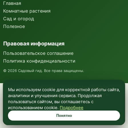
Главная
Комнатные растения
Сад и огород
Полезное
Правовая информация
Пользовательское соглашение
Политика конфиденциальности
©
2026
Садовый гид. Все права защищены.
Мы используем куки и Яндекс Метрику для
Мы используем cookie для корректной работы сайта,
анализа посещаемости и улучшения работы
аналитики и улучшения сервиса. Продолжая
сайта. Подробнее —
в политике
пользоваться сайтом, вы соглашаетесь с
конфиденциальности
.
использованием cookie.
Подробнее
Понятно
Понятно