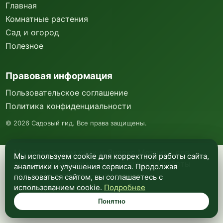
Главная
Комнатные растения
Сад и огород
Полезное
Правовая информация
Пользовательское соглашение
Политика конфиденциальности
©
2026
Садовый гид. Все права защищены.
Мы используем куки и Яндекс Метрику для
Мы используем cookie для корректной работы сайта,
анализа посещаемости и улучшения работы
аналитики и улучшения сервиса. Продолжая
сайта. Подробнее —
в политике
пользоваться сайтом, вы соглашаетесь с
конфиденциальности
.
использованием cookie.
Подробнее
Понятно
Понятно