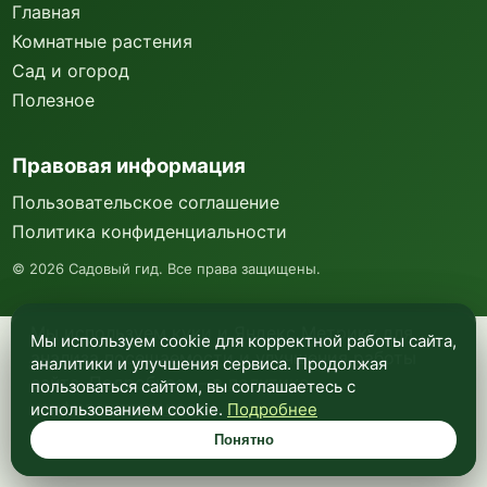
Главная
Комнатные растения
Сад и огород
Полезное
Правовая информация
Пользовательское соглашение
Политика конфиденциальности
©
2026
Садовый гид. Все права защищены.
Мы используем куки и Яндекс Метрику для
Мы используем cookie для корректной работы сайта,
анализа посещаемости и улучшения работы
аналитики и улучшения сервиса. Продолжая
сайта. Подробнее —
в политике
пользоваться сайтом, вы соглашаетесь с
конфиденциальности
.
использованием cookie.
Подробнее
Понятно
Понятно