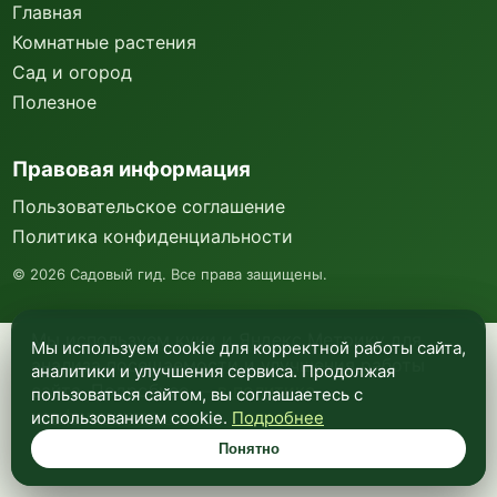
Главная
Комнатные растения
Сад и огород
Полезное
Правовая информация
Пользовательское соглашение
Политика конфиденциальности
©
2026
Садовый гид. Все права защищены.
Мы используем куки и Яндекс Метрику для
Мы используем cookie для корректной работы сайта,
анализа посещаемости и улучшения работы
аналитики и улучшения сервиса. Продолжая
сайта. Подробнее —
в политике
пользоваться сайтом, вы соглашаетесь с
конфиденциальности
.
использованием cookie.
Подробнее
Понятно
Понятно