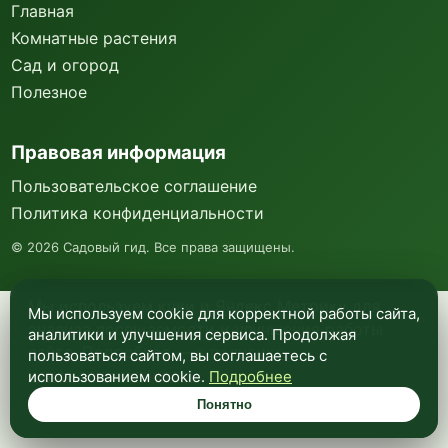
Главная
Комнатные растения
Сад и огород
Полезное
Правовая информация
Пользовательское соглашение
Политика конфиденциальности
©
2026
Садовый гид. Все права защищены.
Мы используем куки и Яндекс Метрику для
Мы используем cookie для корректной работы сайта,
анализа посещаемости и улучшения работы
аналитики и улучшения сервиса. Продолжая
сайта. Подробнее —
в политике
пользоваться сайтом, вы соглашаетесь с
конфиденциальности
.
использованием cookie.
Подробнее
Понятно
Понятно