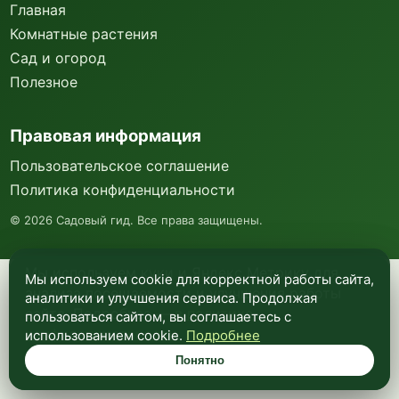
Главная
Комнатные растения
Сад и огород
Полезное
Правовая информация
Пользовательское соглашение
Политика конфиденциальности
©
2026
Садовый гид. Все права защищены.
Мы используем куки и Яндекс Метрику для
Мы используем cookie для корректной работы сайта,
анализа посещаемости и улучшения работы
аналитики и улучшения сервиса. Продолжая
сайта. Подробнее —
в политике
пользоваться сайтом, вы соглашаетесь с
конфиденциальности
.
использованием cookie.
Подробнее
Понятно
Понятно