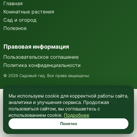
Главная
Комнатные растения
Сад и огород
Полезное
Правовая информация
Пользовательское соглашение
Политика конфиденциальности
©
2026
Садовый гид. Все права защищены.
Мы используем куки и Яндекс Метрику для
Мы используем cookie для корректной работы сайта,
анализа посещаемости и улучшения работы
аналитики и улучшения сервиса. Продолжая
сайта. Подробнее —
в политике
пользоваться сайтом, вы соглашаетесь с
конфиденциальности
.
использованием cookie.
Подробнее
Понятно
Понятно