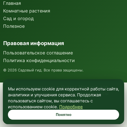
Главная
Комнатные растения
Сад и огород
Полезное
Правовая информация
Пользовательское соглашение
Политика конфиденциальности
©
2026
Садовый гид. Все права защищены.
Мы используем куки и Яндекс Метрику для
Мы используем cookie для корректной работы сайта,
анализа посещаемости и улучшения работы
аналитики и улучшения сервиса. Продолжая
сайта. Подробнее —
в политике
пользоваться сайтом, вы соглашаетесь с
конфиденциальности
.
использованием cookie.
Подробнее
Понятно
Понятно