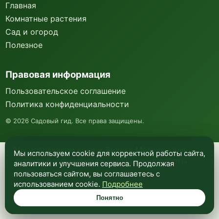
Главная
Комнатные растения
Сад и огород
Полезное
Правовая информация
Пользовательское соглашение
Политика конфиденциальности
©
2026
Садовый гид. Все права защищены.
Мы используем куки и Яндекс Метрику для
Мы используем cookie для корректной работы сайта,
анализа посещаемости и улучшения работы
аналитики и улучшения сервиса. Продолжая
сайта. Подробнее —
в политике
пользоваться сайтом, вы соглашаетесь с
конфиденциальности
.
использованием cookie.
Подробнее
Понятно
Понятно