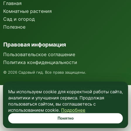
Главная
Комнатные растения
Сад и огород
Полезное
Правовая информация
Пользовательское соглашение
Политика конфиденциальности
©
2026
Садовый гид. Все права защищены.
Мы используем куки и Яндекс Метрику для
Мы используем cookie для корректной работы сайта,
анализа посещаемости и улучшения работы
аналитики и улучшения сервиса. Продолжая
сайта. Подробнее —
в политике
пользоваться сайтом, вы соглашаетесь с
конфиденциальности
.
использованием cookie.
Подробнее
Понятно
Понятно