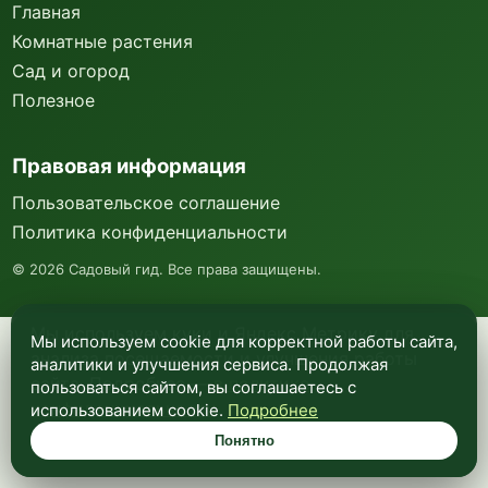
Главная
Комнатные растения
Сад и огород
Полезное
Правовая информация
Пользовательское соглашение
Политика конфиденциальности
©
2026
Садовый гид. Все права защищены.
Мы используем куки и Яндекс Метрику для
Мы используем cookie для корректной работы сайта,
анализа посещаемости и улучшения работы
аналитики и улучшения сервиса. Продолжая
сайта. Подробнее —
в политике
пользоваться сайтом, вы соглашаетесь с
конфиденциальности
.
использованием cookie.
Подробнее
Понятно
Понятно