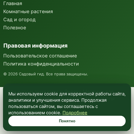
Главная
Комнатные растения
Сад и огород
Полезное
Правовая информация
Пользовательское соглашение
Политика конфиденциальности
©
2026
Садовый гид. Все права защищены.
Мы используем куки и Яндекс Метрику для
Мы используем cookie для корректной работы сайта,
анализа посещаемости и улучшения работы
аналитики и улучшения сервиса. Продолжая
сайта. Подробнее —
в политике
пользоваться сайтом, вы соглашаетесь с
конфиденциальности
.
использованием cookie.
Подробнее
Понятно
Понятно