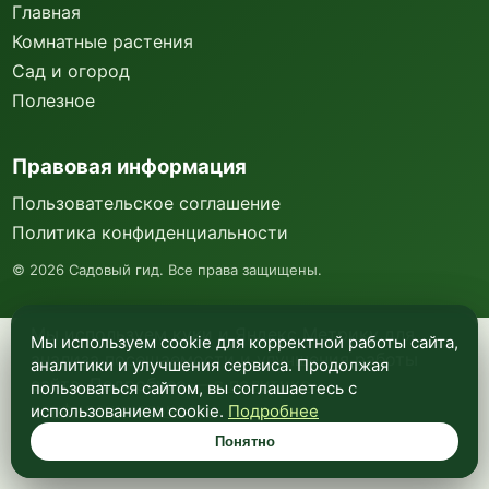
Главная
Комнатные растения
Сад и огород
Полезное
Правовая информация
Пользовательское соглашение
Политика конфиденциальности
©
2026
Садовый гид. Все права защищены.
Мы используем куки и Яндекс Метрику для
Мы используем cookie для корректной работы сайта,
анализа посещаемости и улучшения работы
аналитики и улучшения сервиса. Продолжая
сайта. Подробнее —
в политике
пользоваться сайтом, вы соглашаетесь с
конфиденциальности
.
использованием cookie.
Подробнее
Понятно
Понятно