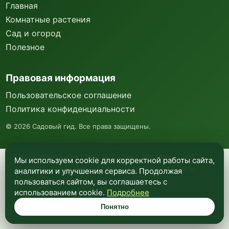
Главная
Комнатные растения
Сад и огород
Полезное
Правовая информация
Пользовательское соглашение
Политика конфиденциальности
©
2026
Садовый гид. Все права защищены.
Мы используем куки и Яндекс Метрику для
Мы используем cookie для корректной работы сайта,
анализа посещаемости и улучшения работы
аналитики и улучшения сервиса. Продолжая
сайта. Подробнее —
в политике
пользоваться сайтом, вы соглашаетесь с
конфиденциальности
.
использованием cookie.
Подробнее
Понятно
Понятно