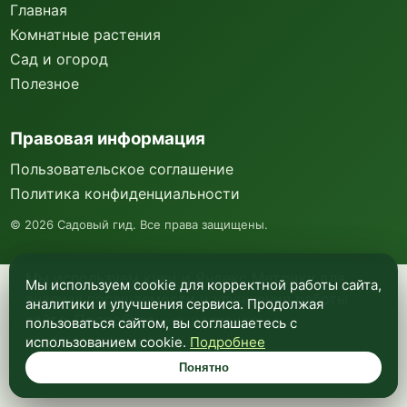
Главная
Комнатные растения
Сад и огород
Полезное
Правовая информация
Пользовательское соглашение
Политика конфиденциальности
©
2026
Садовый гид. Все права защищены.
Мы используем куки и Яндекс Метрику для
Мы используем cookie для корректной работы сайта,
анализа посещаемости и улучшения работы
аналитики и улучшения сервиса. Продолжая
сайта. Подробнее —
в политике
пользоваться сайтом, вы соглашаетесь с
конфиденциальности
.
использованием cookie.
Подробнее
Понятно
Понятно