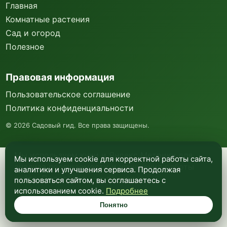
Главная
Комнатные растения
Сад и огород
Полезное
Правовая информация
Пользовательское соглашение
Политика конфиденциальности
©
2026
Садовый гид. Все права защищены.
Мы используем куки и Яндекс Метрику для
Мы используем cookie для корректной работы сайта,
анализа посещаемости и улучшения работы
аналитики и улучшения сервиса. Продолжая
сайта. Подробнее —
в политике
пользоваться сайтом, вы соглашаетесь с
конфиденциальности
.
использованием cookie.
Подробнее
Понятно
Понятно