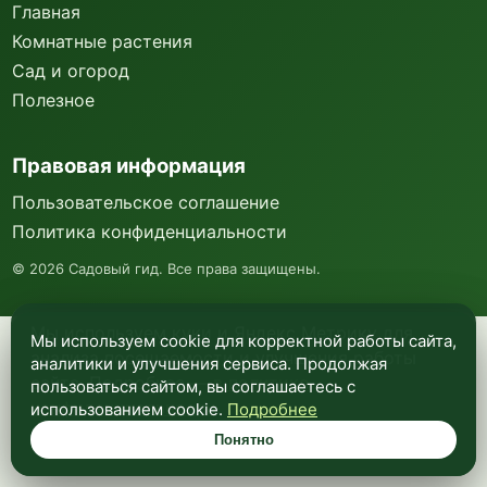
Главная
Комнатные растения
Сад и огород
Полезное
Правовая информация
Пользовательское соглашение
Политика конфиденциальности
©
2026
Садовый гид. Все права защищены.
Мы используем куки и Яндекс Метрику для
Мы используем cookie для корректной работы сайта,
анализа посещаемости и улучшения работы
аналитики и улучшения сервиса. Продолжая
сайта. Подробнее —
в политике
пользоваться сайтом, вы соглашаетесь с
конфиденциальности
.
использованием cookie.
Подробнее
Понятно
Понятно