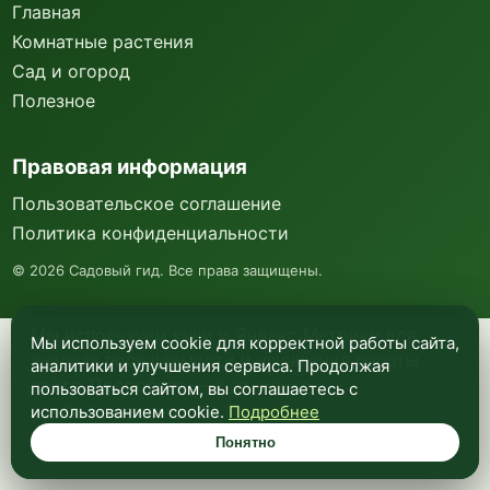
Главная
Комнатные растения
Сад и огород
Полезное
Правовая информация
Пользовательское соглашение
Политика конфиденциальности
©
2026
Садовый гид. Все права защищены.
Мы используем куки и Яндекс Метрику для
Мы используем cookie для корректной работы сайта,
анализа посещаемости и улучшения работы
аналитики и улучшения сервиса. Продолжая
сайта. Подробнее —
в политике
пользоваться сайтом, вы соглашаетесь с
конфиденциальности
.
использованием cookie.
Подробнее
Понятно
Понятно