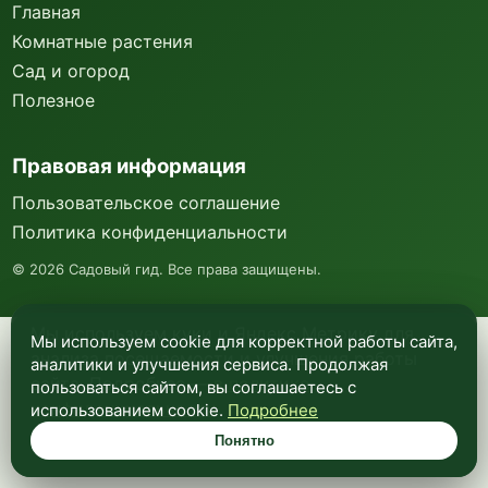
Главная
Комнатные растения
Сад и огород
Полезное
Правовая информация
Пользовательское соглашение
Политика конфиденциальности
©
2026
Садовый гид. Все права защищены.
Мы используем куки и Яндекс Метрику для
Мы используем cookie для корректной работы сайта,
анализа посещаемости и улучшения работы
аналитики и улучшения сервиса. Продолжая
сайта. Подробнее —
в политике
пользоваться сайтом, вы соглашаетесь с
конфиденциальности
.
использованием cookie.
Подробнее
Понятно
Понятно