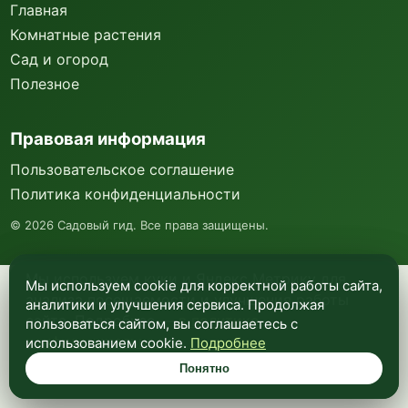
Главная
Комнатные растения
Сад и огород
Полезное
Правовая информация
Пользовательское соглашение
Политика конфиденциальности
©
2026
Садовый гид. Все права защищены.
Мы используем куки и Яндекс Метрику для
Мы используем cookie для корректной работы сайта,
анализа посещаемости и улучшения работы
аналитики и улучшения сервиса. Продолжая
сайта. Подробнее —
в политике
пользоваться сайтом, вы соглашаетесь с
конфиденциальности
.
использованием cookie.
Подробнее
Понятно
Понятно