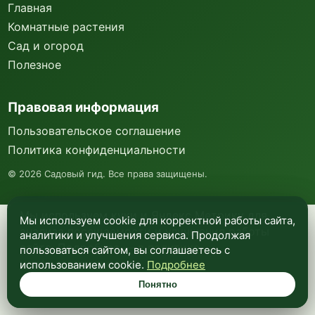
Главная
Комнатные растения
Сад и огород
Полезное
Правовая информация
Пользовательское соглашение
Политика конфиденциальности
©
2026
Садовый гид. Все права защищены.
Мы используем куки и Яндекс Метрику для
Мы используем cookie для корректной работы сайта,
анализа посещаемости и улучшения работы
аналитики и улучшения сервиса. Продолжая
сайта. Подробнее —
в политике
пользоваться сайтом, вы соглашаетесь с
конфиденциальности
.
использованием cookie.
Подробнее
Понятно
Понятно