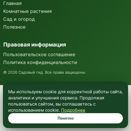
Главная
Комнатные растения
Сад и огород
Полезное
Правовая информация
Пользовательское соглашение
Политика конфиденциальности
©
2026
Садовый гид. Все права защищены.
Мы используем куки и Яндекс Метрику для
Мы используем cookie для корректной работы сайта,
анализа посещаемости и улучшения работы
аналитики и улучшения сервиса. Продолжая
сайта. Подробнее —
в политике
пользоваться сайтом, вы соглашаетесь с
конфиденциальности
.
использованием cookie.
Подробнее
Понятно
Понятно