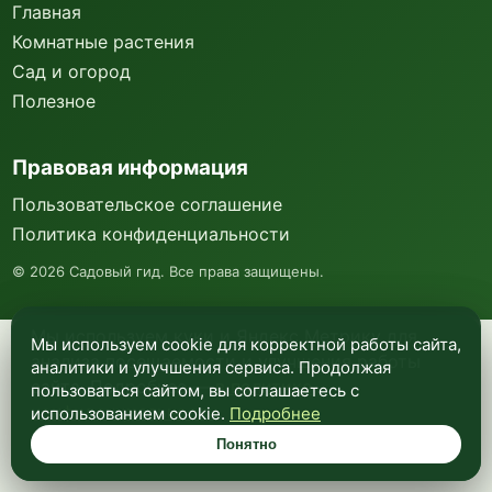
Главная
Комнатные растения
Сад и огород
Полезное
Правовая информация
Пользовательское соглашение
Политика конфиденциальности
©
2026
Садовый гид. Все права защищены.
Мы используем куки и Яндекс Метрику для
Мы используем cookie для корректной работы сайта,
анализа посещаемости и улучшения работы
аналитики и улучшения сервиса. Продолжая
сайта. Подробнее —
в политике
пользоваться сайтом, вы соглашаетесь с
конфиденциальности
.
использованием cookie.
Подробнее
Понятно
Понятно