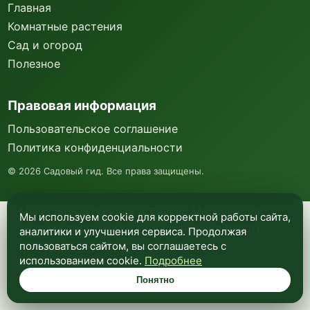
Главная
Комнатные растения
Сад и огород
Полезное
Правовая информация
Пользовательское соглашение
Политика конфиденциальности
©
2026
Садовый гид. Все права защищены.
Мы используем куки и Яндекс Метрику для
Мы используем cookie для корректной работы сайта,
анализа посещаемости и улучшения работы
аналитики и улучшения сервиса. Продолжая
сайта. Подробнее —
в политике
пользоваться сайтом, вы соглашаетесь с
конфиденциальности
.
использованием cookie.
Подробнее
Понятно
Понятно