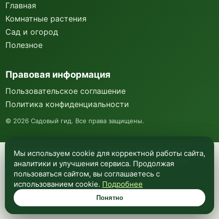
Главная
Комнатные растения
Сад и огород
Полезное
Правовая информация
Пользовательское соглашение
Политика конфиденциальности
©
2026
Садовый гид. Все права защищены.
Мы используем куки и Яндекс Метрику для
Мы используем cookie для корректной работы сайта,
анализа посещаемости и улучшения работы
аналитики и улучшения сервиса. Продолжая
сайта. Подробнее —
в политике
пользоваться сайтом, вы соглашаетесь с
конфиденциальности
.
использованием cookie.
Подробнее
Понятно
Понятно