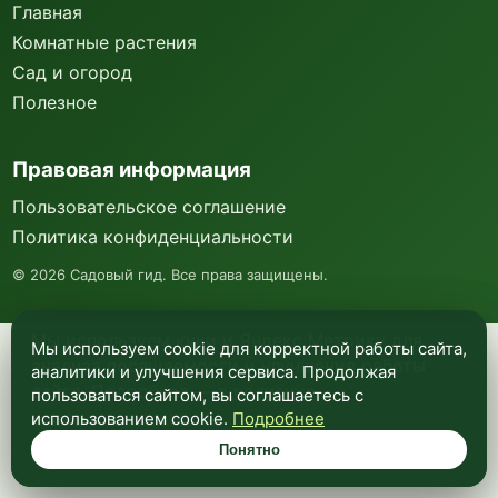
Главная
Комнатные растения
Сад и огород
Полезное
Правовая информация
Пользовательское соглашение
Политика конфиденциальности
©
2026
Садовый гид. Все права защищены.
Мы используем куки и Яндекс Метрику для
Мы используем cookie для корректной работы сайта,
анализа посещаемости и улучшения работы
аналитики и улучшения сервиса. Продолжая
сайта. Подробнее —
в политике
пользоваться сайтом, вы соглашаетесь с
конфиденциальности
.
использованием cookie.
Подробнее
Понятно
Понятно