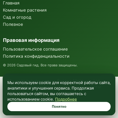
Главная
Комнатные растения
Сад и огород
Полезное
Правовая информация
Пользовательское соглашение
Политика конфиденциальности
©
2026
Садовый гид. Все права защищены.
Мы используем куки и Яндекс Метрику для
Мы используем cookie для корректной работы сайта,
анализа посещаемости и улучшения работы
аналитики и улучшения сервиса. Продолжая
сайта. Подробнее —
в политике
пользоваться сайтом, вы соглашаетесь с
конфиденциальности
.
использованием cookie.
Подробнее
Понятно
Понятно