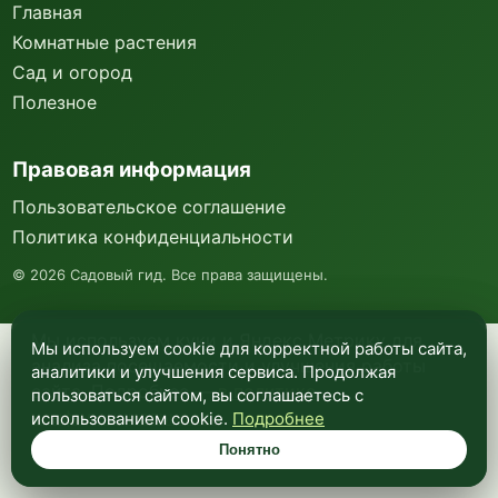
Главная
Комнатные растения
Сад и огород
Полезное
Правовая информация
Пользовательское соглашение
Политика конфиденциальности
©
2026
Садовый гид. Все права защищены.
Мы используем куки и Яндекс Метрику для
Мы используем cookie для корректной работы сайта,
анализа посещаемости и улучшения работы
аналитики и улучшения сервиса. Продолжая
сайта. Подробнее —
в политике
пользоваться сайтом, вы соглашаетесь с
конфиденциальности
.
использованием cookie.
Подробнее
Понятно
Понятно