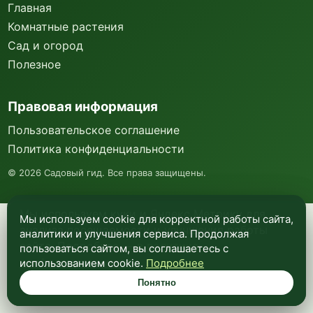
Главная
Комнатные растения
Сад и огород
Полезное
Правовая информация
Пользовательское соглашение
Политика конфиденциальности
©
2026
Садовый гид. Все права защищены.
Мы используем куки и Яндекс Метрику для
Мы используем cookie для корректной работы сайта,
анализа посещаемости и улучшения работы
аналитики и улучшения сервиса. Продолжая
сайта. Подробнее —
в политике
пользоваться сайтом, вы соглашаетесь с
конфиденциальности
.
использованием cookie.
Подробнее
Понятно
Понятно