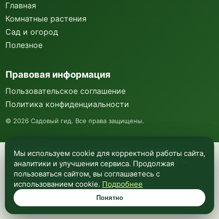
Главная
Комнатные растения
Сад и огород
Полезное
Правовая информация
Пользовательское соглашение
Политика конфиденциальности
©
2026
Садовый гид. Все права защищены.
Мы используем куки и Яндекс Метрику для
Мы используем cookie для корректной работы сайта,
анализа посещаемости и улучшения работы
аналитики и улучшения сервиса. Продолжая
сайта. Подробнее —
в политике
пользоваться сайтом, вы соглашаетесь с
конфиденциальности
.
использованием cookie.
Подробнее
Понятно
Понятно