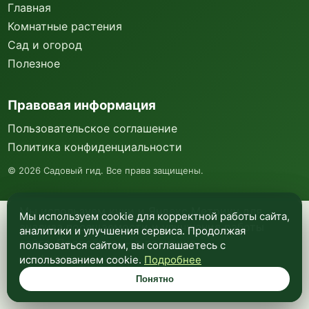
Главная
Комнатные растения
Сад и огород
Полезное
Правовая информация
Пользовательское соглашение
Политика конфиденциальности
©
2026
Садовый гид. Все права защищены.
Мы используем куки и Яндекс Метрику для
Мы используем cookie для корректной работы сайта,
анализа посещаемости и улучшения работы
аналитики и улучшения сервиса. Продолжая
сайта. Подробнее —
в политике
пользоваться сайтом, вы соглашаетесь с
конфиденциальности
.
использованием cookie.
Подробнее
Понятно
Понятно